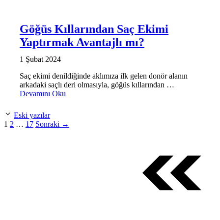
Göğüs Kıllarından Saç Ekimi
Yaptırmak Avantajlı mı?
1 Şubat 2024
Saç ekimi denildiğinde aklımıza ilk gelen donör alanın
arkadaki saçlı deri olmasıyla, göğüs kıllarından …
Devamını Oku
Eski yazılar
Sayfa
Sayfa
Sayfa
1
2
…
17
Sonraki
→