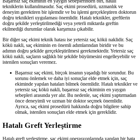
Başarısız saç ekiminin en yaygın sebeplerinden biri, hatalı
tekniklerin kullanılmasıdır. Saç ekimi prosedürü, uzmanlık ve
deneyim gerektiren bir işlemdir ve bu işlemi gerçekleştiren doktorun
doğru teknikleri uygulaması önemlidir. Hatalı teknikler, greftlerin
doğru şekilde yerleştirilmediği veya yeterli miktarda greftin
ekilmediği durumlar olarak karşımıza çıkabilir.
Bir diğer saç ekimi teknik hatası ise yetersiz saç kökü naklidir. Saç
kökü nakli, saç ekiminin en önemli adımlarından biridir ve bu
adımın doğru şekilde gerçekleştirilmesi gerekmektedir. Yetersiz saç
kökü nakli, saçların sağlıklı bir şekilde büyümesini engelleyebilir ve
istenilen sonuçları veremez.
Başarısız saç ekimi, birçok insanın yaşadığı bir sorundur. Bu
sorunu önlemek ve daha iyi sonuçlar elde etmek için, saç
ekiminde yapılan hataları bilmek önemlidir. Hatalı teknikler ve
yetersiz saç kökü nakli, başarısız saç ekiminin en yaygın
sebepleri arasında yer alır. Bu nedenle, saç ekimi yaptırmadan
önce deneyimli ve uzman bir doktor seçmek önemlidir.
Ayrıca, saç ekimi prosedürü hakkında doğru bilgilere sahip
olmak, istenilen sonuçları elde etmek için gereklidir.
Hatalı Greft Yerleştirme
Hatalı greft yerleştirme, saç ekimi operasyonlarında yapılan bir hata