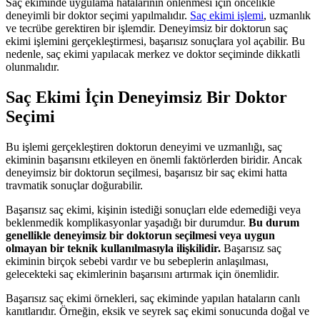
Saç ekiminde uygulama hatalarının önlenmesi için öncelikle
deneyimli bir doktor seçimi yapılmalıdır.
Saç ekimi işlemi
, uzmanlık
ve tecrübe gerektiren bir işlemdir. Deneyimsiz bir doktorun saç
ekimi işlemini gerçekleştirmesi, başarısız sonuçlara yol açabilir. Bu
nedenle, saç ekimi yapılacak merkez ve doktor seçiminde dikkatli
olunmalıdır.
Saç Ekimi İçin Deneyimsiz Bir Doktor
Seçimi
Bu işlemi gerçekleştiren doktorun deneyimi ve uzmanlığı, saç
ekiminin başarısını etkileyen en önemli faktörlerden biridir. Ancak
deneyimsiz bir doktorun seçilmesi, başarısız bir saç ekimi hatta
travmatik sonuçlar doğurabilir.
Başarısız saç ekimi, kişinin istediği sonuçları elde edemediği veya
beklenmedik komplikasyonlar yaşadığı bir durumdur.
Bu durum
genellikle deneyimsiz bir doktorun seçilmesi veya uygun
olmayan bir teknik kullanılmasıyla ilişkilidir.
Başarısız saç
ekiminin birçok sebebi vardır ve bu sebeplerin anlaşılması,
gelecekteki saç ekimlerinin başarısını artırmak için önemlidir.
Başarısız saç ekimi örnekleri, saç ekiminde yapılan hataların canlı
kanıtlarıdır. Örneğin, eksik ve seyrek saç ekimi sonucunda doğal ve