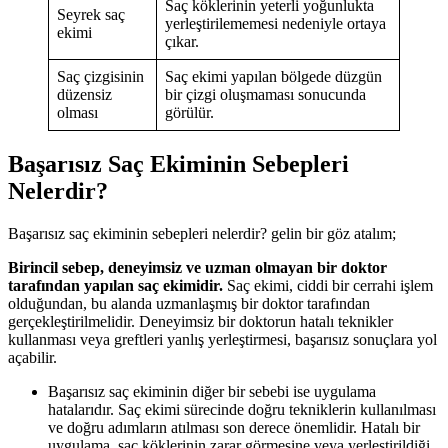
Saç köklerinin yeterli yoğunlukta
Seyrek saç
yerleştirilememesi nedeniyle ortaya
ekimi
çıkar.
Saç çizgisinin
Saç ekimi yapılan bölgede düzgün
düzensiz
bir çizgi oluşmaması sonucunda
olması
görülür.
Başarısız Saç Ekiminin Sebepleri
Nelerdir?
Başarısız saç ekiminin sebepleri nelerdir? gelin bir göz atalım;
Birincil sebep, deneyimsiz ve uzman olmayan bir doktor
tarafından yapılan saç ekimidir.
Saç ekimi, ciddi bir cerrahi işlem
olduğundan, bu alanda uzmanlaşmış bir doktor tarafından
gerçekleştirilmelidir. Deneyimsiz bir doktorun hatalı teknikler
kullanması veya greftleri yanlış yerleştirmesi, başarısız sonuçlara yol
açabilir.
Başarısız saç ekiminin diğer bir sebebi ise uygulama
hatalarıdır. Saç ekimi sürecinde doğru tekniklerin kullanılması
ve doğru adımların atılması son derece önemlidir. Hatalı bir
uygulama, saç köklerinin zarar görmesine veya yerleştirildiği