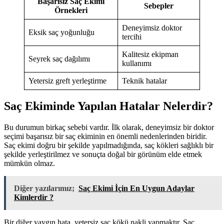
Başarısız Saç Ekimi
Sebepler
Örnekleri
Deneyimsiz doktor
Eksik saç yoğunluğu
tercihi
Kalitesiz ekipman
Seyrek saç dağılımı
kullanımı
Yetersiz greft yerleştirme
Teknik hatalar
Saç Ekiminde Yapılan Hatalar Nelerdir?
Bu durumun birkaç sebebi vardır. İlk olarak, deneyimsiz bir doktor
seçimi başarısız bir saç ekiminin en önemli nedenlerinden biridir.
Saç ekimi doğru bir şekilde yapılmadığında, saç kökleri sağlıklı bir
şekilde yerleştirilmez ve sonuçta doğal bir görünüm elde etmek
mümkün olmaz.
Diğer yazılarımız;
Saç Ekimi İçin En Uygun Adaylar
Kimlerdir ?
Bir diğer yaygın hata, yetersiz saç kökü nakli yapmaktır. Saç