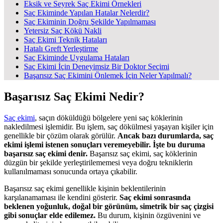
Eksik ve Seyrek Saç Ekimi Örnekleri
Saç Ekiminde Yapılan Hatalar Nelerdir?
Saç Ekiminin Doğru Şekilde Yapılmaması
Yetersiz Saç Kökü Nakli
Saç Ekimi Teknik Hataları
Hatalı Greft Yerleştirme
Saç Ekiminde Uygulama Hataları
Saç Ekimi İçin Deneyimsiz Bir Doktor Seçimi
Başarısız Saç Ekimini Önlemek İçin Neler Yapılmalı?
Başarısız Saç Ekimi Nedir?
Saç ekimi
, saçın döküldüğü bölgelere yeni saç köklerinin
nakledilmesi işlemidir. Bu işlem, saç dökülmesi yaşayan kişiler için
genellikle bir çözüm olarak görülür.
Ancak bazı durumlarda, saç
ekimi işlemi istenen sonuçları veremeyebilir. İşte bu duruma
başarısız saç ekimi denir.
Başarısız saç ekimi, saç köklerinin
düzgün bir şekilde yerleştirilememesi veya doğru tekniklerin
kullanılmaması sonucunda ortaya çıkabilir.
Başarısız saç ekimi genellikle kişinin beklentilerinin
karşılanamaması ile kendini gösterir.
Saç ekimi sonrasında
beklenen yoğunluk, doğal bir görünüm, simetrik bir saç çizgisi
gibi sonuçlar elde edilemez.
Bu durum, kişinin özgüvenini ve