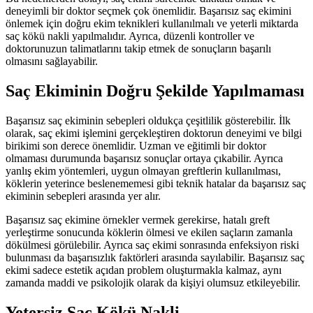
deneyimli bir doktor seçmek çok önemlidir. Başarısız saç ekimini
önlemek için doğru ekim teknikleri kullanılmalı ve yeterli miktarda
saç kökü nakli yapılmalıdır. Ayrıca, düzenli kontroller ve
doktorunuzun talimatlarını takip etmek de sonuçların başarılı
olmasını sağlayabilir.
Saç Ekiminin Doğru Şekilde Yapılmaması
Başarısız saç ekiminin sebepleri oldukça çeşitlilik gösterebilir. İlk
olarak, saç ekimi işlemini gerçekleştiren doktorun deneyimi ve bilgi
birikimi son derece önemlidir. Uzman ve eğitimli bir doktor
olmaması durumunda başarısız sonuçlar ortaya çıkabilir. Ayrıca
yanlış ekim yöntemleri, uygun olmayan greftlerin kullanılması,
köklerin yeterince beslenememesi gibi teknik hatalar da başarısız saç
ekiminin sebepleri arasında yer alır.
Başarısız saç ekimine örnekler vermek gerekirse, hatalı greft
yerleştirme sonucunda köklerin ölmesi ve ekilen saçların zamanla
dökülmesi görülebilir. Ayrıca saç ekimi sonrasında enfeksiyon riski
bulunması da başarısızlık faktörleri arasında sayılabilir. Başarısız saç
ekimi sadece estetik açıdan problem oluşturmakla kalmaz, aynı
zamanda maddi ve psikolojik olarak da kişiyi olumsuz etkileyebilir.
Yetersiz Saç Kökü Nakli