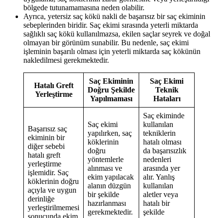
bölgede tutunamamasına neden olabilir.
Ayrıca, yetersiz saç kökü nakli de başarısız bir saç ekiminin
sebeplerinden biridir. Saç ekimi sırasında yeterli miktarda
sağlıklı saç kökü kullanılmazsa, ekilen saçlar seyrek ve doğal
olmayan bir görünüm sunabilir. Bu nedenle, saç ekimi
işleminin başarılı olması için yeterli miktarda saç kökünün
nakledilmesi gerekmektedir.
Saç Ekiminin
Saç Ekimi
Hatalı Greft
Doğru Şekilde
Teknik
Yerleştirme
Yapılmaması
Hataları
Saç ekiminde
Saç ekimi
kullanılan
Başarısız saç
yapılırken, saç
tekniklerin
ekiminin bir
köklerinin
hatalı olması
diğer sebebi
doğru
da başarısızlık
hatalı greft
yöntemlerle
nedenleri
yerleştirme
alınması ve
arasında yer
işlemidir. Saç
ekim yapılacak
alır. Yanlış
köklerinin doğru
alanın düzgün
kullanılan
açıyla ve uygun
bir şekilde
aletler veya
derinliğe
hazırlanması
hatalı bir
yerleştirilmemesi
gerekmektedir.
şekilde
sonucunda ekim