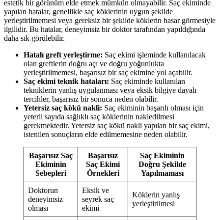
estetik bir görünüm elde etmek mümkün olmayabilir. Saç ekiminde
yapılan hatalar, genellikle saç köklerinin uygun şekilde
yerleştirilmemesi veya gereksiz bir şekilde köklerin hasar görmesiyle
ilgilidir. Bu hatalar, deneyimsiz bir doktor tarafından yapıldığında
daha sık görülebilir.
Hatalı greft yerleştirme:
Saç ekimi işleminde kullanılacak
olan greftlerin doğru açı ve doğru yoğunlukta
yerleştirilmemesi, başarısız bir saç ekimine yol açabilir.
Saç ekimi teknik hataları:
Saç ekiminde kullanılan
tekniklerin yanlış uygulanması veya eksik bilgiye dayalı
tercihler, başarısız bir sonuca neden olabilir.
Yetersiz saç kökü nakli:
Saç ekiminin başarılı olması için
yeterli sayıda sağlıklı saç köklerinin nakledilmesi
gerekmektedir. Yetersiz saç kökü nakli yapılan bir saç ekimi,
istenilen sonuçların elde edilmemesine neden olabilir.
Başarısız Saç
Başarısız
Saç Ekiminin
Ekiminin
Saç Ekimi
Doğru Şekilde
Sebepleri
Örnekleri
Yapılmaması
Doktorun
Eksik ve
Köklerin yanlış
deneyimsiz
seyrek saç
yerleştirilmesi
olması
ekimi