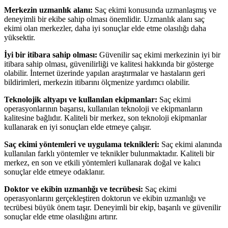
Merkezin uzmanlık alanı:
Saç ekimi konusunda uzmanlaşmış ve
deneyimli bir ekibe sahip olması önemlidir. Uzmanlık alanı saç
ekimi olan merkezler, daha iyi sonuçlar elde etme olasılığı daha
yüksektir.
İyi bir itibara sahip olması:
Güvenilir saç ekimi merkezinin iyi bir
itibara sahip olması, güvenilirliği ve kalitesi hakkında bir gösterge
olabilir. İnternet üzerinde yapılan araştırmalar ve hastaların geri
bildirimleri, merkezin itibarını ölçmenize yardımcı olabilir.
Teknolojik altyapı ve kullanılan ekipmanlar:
Saç ekimi
operasyonlarının başarısı, kullanılan teknoloji ve ekipmanların
kalitesine bağlıdır. Kaliteli bir merkez, son teknoloji ekipmanlar
kullanarak en iyi sonuçları elde etmeye çalışır.
Saç ekimi yöntemleri ve uygulama teknikleri:
Saç ekimi alanında
kullanılan farklı yöntemler ve teknikler bulunmaktadır. Kaliteli bir
merkez, en son ve etkili yöntemleri kullanarak doğal ve kalıcı
sonuçlar elde etmeye odaklanır.
Doktor ve ekibin uzmanlığı ve tecrübesi:
Saç ekimi
operasyonlarını gerçekleştiren doktorun ve ekibin uzmanlığı ve
tecrübesi büyük önem taşır. Deneyimli bir ekip, başarılı ve güvenilir
sonuçlar elde etme olasılığını artırır.