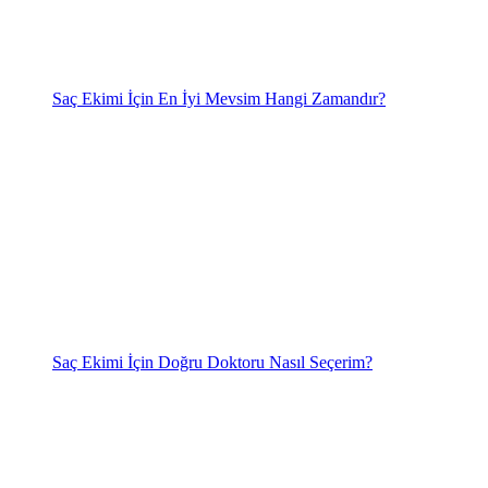
Saç Ekimi İçin En İyi Mevsim Hangi Zamandır?
Saç Ekimi İçin Doğru Doktoru Nasıl Seçerim?