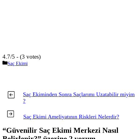
4.7/5 - (3 votes)
Kategoriler
Saç Ekimi
Saç Ekiminden Sonra Saçlarımı Uzatabilir miyim
?
Saç Ekimi Ameliyatının Riskleri Nelerdir?
“Güvenilir Saç Ekimi Merkezi Nasıl
Belirlenir?” üzerine 2 yorum