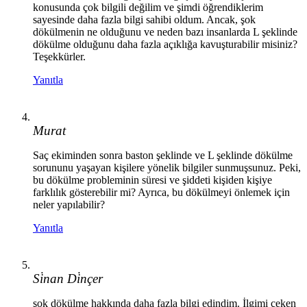
konusunda çok bilgili değilim ve şimdi öğrendiklerim
sayesinde daha fazla bilgi sahibi oldum. Ancak, şok
dökülmenin ne olduğunu ve neden bazı insanlarda L şeklinde
dökülme olduğunu daha fazla açıklığa kavuşturabilir misiniz?
Teşekkürler.
Yanıtla
Murat
Saç ekiminden sonra baston şeklinde ve L şeklinde dökülme
sorununu yaşayan kişilere yönelik bilgiler sunmuşsunuz. Peki,
bu dökülme probleminin süresi ve şiddeti kişiden kişiye
farklılık gösterebilir mi? Ayrıca, bu dökülmeyi önlemek için
neler yapılabilir?
Yanıtla
Si̇nan Di̇nçer
şok dökülme hakkında daha fazla bilgi edindim. İlgimi çeken