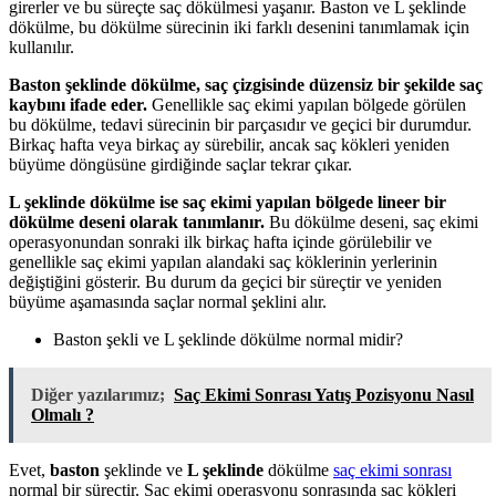
girerler ve bu süreçte saç dökülmesi yaşanır. Baston ve L şeklinde
dökülme, bu dökülme sürecinin iki farklı desenini tanımlamak için
kullanılır.
Baston şeklinde dökülme, saç çizgisinde düzensiz bir şekilde saç
kaybını ifade eder.
Genellikle saç ekimi yapılan bölgede görülen
bu dökülme, tedavi sürecinin bir parçasıdır ve geçici bir durumdur.
Birkaç hafta veya birkaç ay sürebilir, ancak saç kökleri yeniden
büyüme döngüsüne girdiğinde saçlar tekrar çıkar.
L şeklinde dökülme ise saç ekimi yapılan bölgede lineer bir
dökülme deseni olarak tanımlanır.
Bu dökülme deseni, saç ekimi
operasyonundan sonraki ilk birkaç hafta içinde görülebilir ve
genellikle saç ekimi yapılan alandaki saç köklerinin yerlerinin
değiştiğini gösterir. Bu durum da geçici bir süreçtir ve yeniden
büyüme aşamasında saçlar normal şeklini alır.
Baston şekli ve L şeklinde dökülme normal midir?
Diğer yazılarımız;
Saç Ekimi Sonrası Yatış Pozisyonu Nasıl
Olmalı ?
Evet,
baston
şeklinde ve
L şeklinde
dökülme
saç ekimi sonrası
normal bir süreçtir. Saç ekimi operasyonu sonrasında saç kökleri