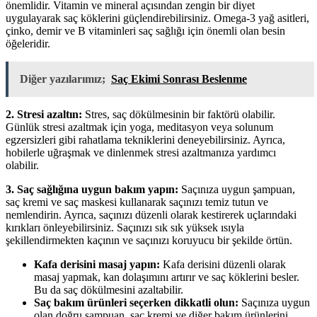
önemlidir. Vitamin ve mineral açısından zengin bir diyet
uygulayarak saç köklerini güçlendirebilirsiniz. Omega-3 yağ asitleri,
çinko, demir ve B vitaminleri saç sağlığı için önemli olan besin
öğeleridir.
Diğer yazılarımız;
Saç Ekimi Sonrası Beslenme
2. Stresi azaltın:
Stres, saç dökülmesinin bir faktörü olabilir.
Günlük stresi azaltmak için yoga, meditasyon veya solunum
egzersizleri gibi rahatlama tekniklerini deneyebilirsiniz. Ayrıca,
hobilerle uğraşmak ve dinlenmek stresi azaltmanıza yardımcı
olabilir.
3. Saç sağlığına uygun bakım yapın:
Saçınıza uygun şampuan,
saç kremi ve saç maskesi kullanarak saçınızı temiz tutun ve
nemlendirin. Ayrıca, saçınızı düzenli olarak kestirerek uçlarındaki
kırıkları önleyebilirsiniz. Saçınızı sık sık yüksek ısıyla
şekillendirmekten kaçının ve saçınızı koruyucu bir şekilde örtün.
Kafa derisini masaj yapın:
Kafa derisini düzenli olarak
masaj yapmak, kan dolaşımını artırır ve saç köklerini besler.
Bu da saç dökülmesini azaltabilir.
Saç bakım ürünleri seçerken dikkatli olun:
Saçınıza uygun
olan doğru şampuan, saç kremi ve diğer bakım ürünlerini