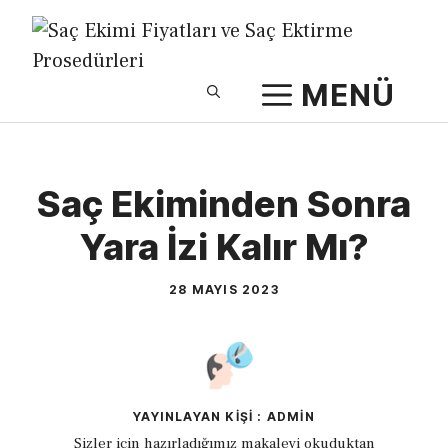
İçeriğe
atla
MENÜ
Saç Ekiminden Sonra
Yara İzi Kalır Mı?
28 MAYIS 2023
YAYINLAYAN KIŞI : ADMIN
Sizler için hazırladığımız makaleyi okuduktan