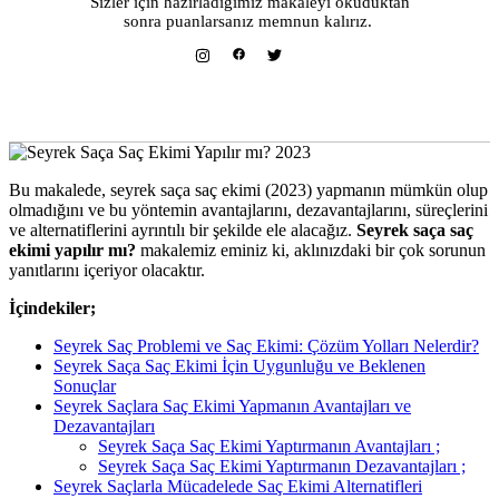
Sizler için hazırladığımız makaleyi okuduktan
sonra puanlarsanız memnun kalırız.
Bu makalede, seyrek saça saç ekimi (2023) yapmanın mümkün olup
olmadığını ve bu yöntemin avantajlarını, dezavantajlarını, süreçlerini
ve alternatiflerini ayrıntılı bir şekilde ele alacağız.
Seyrek saça saç
ekimi yapılır mı?
makalemiz eminiz ki, aklınızdaki bir çok sorunun
yanıtlarını içeriyor olacaktır.
İçindekiler;
Seyrek Saç Problemi ve Saç Ekimi: Çözüm Yolları Nelerdir?
Seyrek Saça Saç Ekimi İçin Uygunluğu ve Beklenen
Sonuçlar
Seyrek Saçlara Saç Ekimi Yapmanın Avantajları ve
Dezavantajları
Seyrek Saça Saç Ekimi Yaptırmanın Avantajları ;
Seyrek Saça Saç Ekimi Yaptırmanın Dezavantajları ;
Seyrek Saçlarla Mücadelede Saç Ekimi Alternatifleri