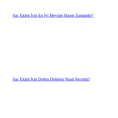
Saç Ekimi İçin En İyi Mevsim Hangi Zamandır?
Saç Ekimi İçin Doğru Doktoru Nasıl Seçerim?