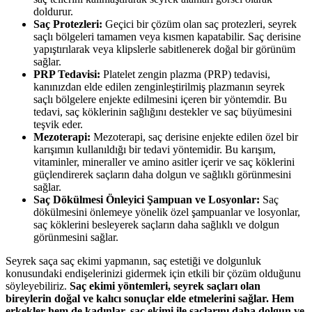
doldurur.
Saç Protezleri:
Geçici bir çözüm olan saç protezleri, seyrek
saçlı bölgeleri tamamen veya kısmen kapatabilir. Saç derisine
yapıştırılarak veya klipslerle sabitlenerek doğal bir görünüm
sağlar.
PRP Tedavisi:
Platelet zengin plazma (PRP) tedavisi,
kanınızdan elde edilen zenginleştirilmiş plazmanın seyrek
saçlı bölgelere enjekte edilmesini içeren bir yöntemdir. Bu
tedavi, saç köklerinin sağlığını destekler ve saç büyümesini
teşvik eder.
Mezoterapi:
Mezoterapi, saç derisine enjekte edilen özel bir
karışımın kullanıldığı bir tedavi yöntemidir. Bu karışım,
vitaminler, mineraller ve amino asitler içerir ve saç köklerini
güçlendirerek saçların daha dolgun ve sağlıklı görünmesini
sağlar.
Saç Dökülmesi Önleyici Şampuan ve Losyonlar:
Saç
dökülmesini önlemeye yönelik özel şampuanlar ve losyonlar,
saç köklerini besleyerek saçların daha sağlıklı ve dolgun
görünmesini sağlar.
Seyrek saça saç ekimi yapmanın, saç estetiği ve dolgunluk
konusundaki endişelerinizi gidermek için etkili bir çözüm olduğunu
söyleyebiliriz.
Saç ekimi yöntemleri, seyrek saçları olan
bireylerin doğal ve kalıcı sonuçlar elde etmelerini sağlar. Hem
erkekler hem de kadınlar, saç ekimi ile saçlarını daha dolgun ve