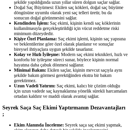
şekilde yapıldığında uzun yıllar süren dolgun saçlar sağlar.
Doğal Saç Büyümesi: Ekilen saç kökleri, doğal saç büyüme
döngüsüne uyumlu olarak yeni saç telleri üretir, bu da
sonucun doğal görünmesini sağlar.
Kendinden İşlem:
Saç ekimi, kişinin kendi saç köklerinin
kullanılmasıyla gerçekleştirildiği için vücut reddetme riski
minimum düzeydedir.
Kişiye Özel Planlama:
Saç ekimi işlemi, kişinin saç yapısına
ve beklentilerine göre özel olarak planlanır ve sonuçlar
bireysel ihtiyaçlara uygun şekilde tasarlanır.
Kolay ve Hızlı İyileşme:
Modern saç ekimi teknikleri, hızlı ve
konforlu bir iyileşme süreci sunar, böylece kişinin normal
hayatına daha çabuk dönmesi sağlanır.
Minimal Bakım:
Ekilen saçlar, kişinin mevcut saçıyla aynı
şekilde bakım görmesi gerektiğinden ekstra bir bakım
gerektirmez.
Uzun Vadeli Yatırım:
Saç ekimi, kalıcı bir çözüm olduğu
için uzun vadede saç kaynaklarına yönelik sürekli harcamaları
ortadan kaldırır ve maddi olarak avantaj sağlar.
Seyrek Saça Saç Ekimi Yaptırmanın Dezavantajları
;
Ekim Alanında İnceleme:
Seyrek saça saç ekimi yapmak,