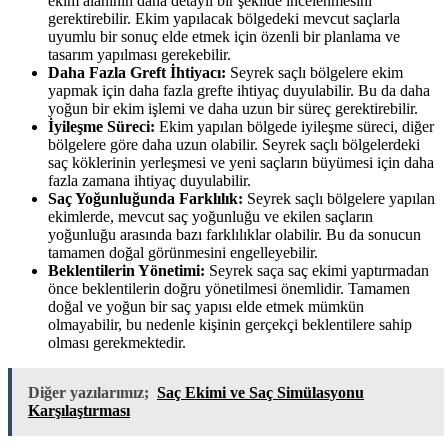
ekim alanının daha detaylı bir şekilde incelenmesini
gerektirebilir. Ekim yapılacak bölgedeki mevcut saçlarla
uyumlu bir sonuç elde etmek için özenli bir planlama ve
tasarım yapılması gerekebilir.
Daha Fazla Greft İhtiyacı:
Seyrek saçlı bölgelere ekim
yapmak için daha fazla grefte ihtiyaç duyulabilir. Bu da daha
yoğun bir ekim işlemi ve daha uzun bir süreç gerektirebilir.
İyileşme Süreci:
Ekim yapılan bölgede iyileşme süreci, diğer
bölgelere göre daha uzun olabilir. Seyrek saçlı bölgelerdeki
saç köklerinin yerleşmesi ve yeni saçların büyümesi için daha
fazla zamana ihtiyaç duyulabilir.
Saç Yoğunluğunda Farklılık:
Seyrek saçlı bölgelere yapılan
ekimlerde, mevcut saç yoğunluğu ve ekilen saçların
yoğunluğu arasında bazı farklılıklar olabilir. Bu da sonucun
tamamen doğal görünmesini engelleyebilir.
Beklentilerin Yönetimi:
Seyrek saça saç ekimi yaptırmadan
önce beklentilerin doğru yönetilmesi önemlidir. Tamamen
doğal ve yoğun bir saç yapısı elde etmek mümkün
olmayabilir, bu nedenle kişinin gerçekçi beklentilere sahip
olması gerekmektedir.
Diğer yazılarımız;
Saç Ekimi ve Saç Simülasyonu
Karşılaştırması